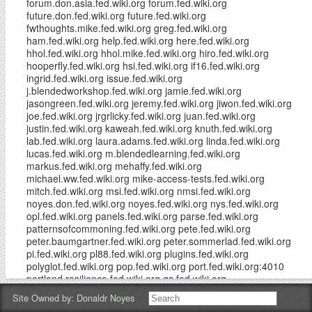
forum.don.asia.fed.wiki.org forum.fed.wiki.org
future.don.fed.wiki.org future.fed.wiki.org
fwthoughts.mike.fed.wiki.org greg.fed.wiki.org
ham.fed.wiki.org help.fed.wiki.org here.fed.wiki.org
hhol.fed.wiki.org hhol.mike.fed.wiki.org hiro.fed.wiki.org
hooperfly.fed.wiki.org hsi.fed.wiki.org if16.fed.wiki.org
ingrid.fed.wiki.org issue.fed.wiki.org
j.blendedworkshop.fed.wiki.org jamie.fed.wiki.org
jasongreen.fed.wiki.org jeremy.fed.wiki.org jiwon.fed.wiki.org
joe.fed.wiki.org jrgrlicky.fed.wiki.org juan.fed.wiki.org
justin.fed.wiki.org kaweah.fed.wiki.org knuth.fed.wiki.org
lab.fed.wiki.org laura.adams.fed.wiki.org linda.fed.wiki.org
lucas.fed.wiki.org m.blendedlearning.fed.wiki.org
markus.fed.wiki.org mehaffy.fed.wiki.org
michael.ww.fed.wiki.org mike-access-tests.fed.wiki.org
mitch.fed.wiki.org msi.fed.wiki.org nmsi.fed.wiki.org
noyes.don.fed.wiki.org noyes.fed.wiki.org nys.fed.wiki.org
opl.fed.wiki.org panels.fed.wiki.org parse.fed.wiki.org
patternsofcommoning.fed.wiki.org pete.fed.wiki.org
peter.baumgartner.fed.wiki.org peter.sommerlad.fed.wiki.org
pi.fed.wiki.org pl88.fed.wiki.org plugins.fed.wiki.org
polyglot.fed.wiki.org pop.fed.wiki.org port.fed.wiki.org:4010
portland.resilience.fed.wiki.org qs.fed.wiki.org
radio.fed.wiki.org random-word-
Site Owned by:
Donaldr Noyes
sulphanilic.sandbox.fed.wiki.org randy.fed.wiki.org