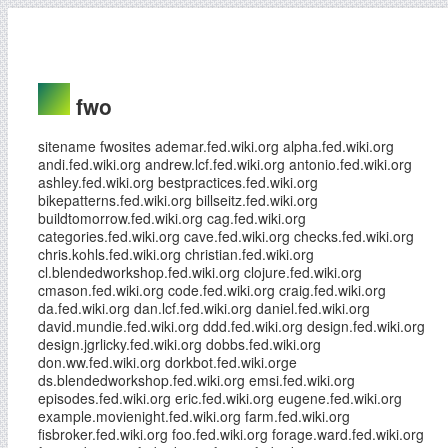
fwo
sitename fwosites ademar.fed.wiki.org alpha.fed.wiki.org
andi.fed.wiki.org andrew.lcf.fed.wiki.org antonio.fed.wiki.org
ashley.fed.wiki.org bestpractices.fed.wiki.org
bikepatterns.fed.wiki.org billseitz.fed.wiki.org
buildtomorrow.fed.wiki.org cag.fed.wiki.org
categories.fed.wiki.org cave.fed.wiki.org checks.fed.wiki.org
chris.kohls.fed.wiki.org christian.fed.wiki.org
cl.blendedworkshop.fed.wiki.org clojure.fed.wiki.org
cmason.fed.wiki.org code.fed.wiki.org craig.fed.wiki.org
da.fed.wiki.org dan.lcf.fed.wiki.org daniel.fed.wiki.org
david.mundie.fed.wiki.org ddd.fed.wiki.org design.fed.wiki.org
design.jgrlicky.fed.wiki.org dobbs.fed.wiki.org
don.ww.fed.wiki.org dorkbot.fed.wiki.orge
ds.blendedworkshop.fed.wiki.org emsi.fed.wiki.org
episodes.fed.wiki.org eric.fed.wiki.org eugene.fed.wiki.org
example.movienight.fed.wiki.org farm.fed.wiki.org
fisbroker.fed.wiki.org foo.fed.wiki.org forage.ward.fed.wiki.org